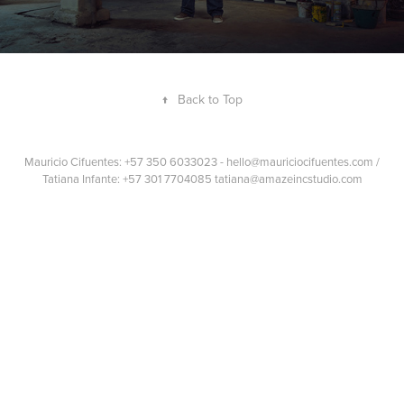
↑
Back to Top
Mauricio Cifuentes: +57 350 6033023 - hello@mauriciocifuentes.com /
Tatiana Infante: +57 301 7704085 tatiana@amazeincstudio.com